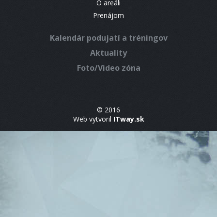
O areáli
Prenájom
Kalendár podujatí a tréningov
Aktuality
Foto/Video zóna
© 2016
Web vytvoril
ITway.sk