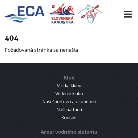
EURO 19
INFO
PROGRAMME
404
VISITORS
Požadovaná stránka sa nenašla
RESULTS
PARTNERS
ACCOMMODATION
Klub
CONTACT
Vizitka klubu
Vedenie klubu
Naši športovci a osobnosti
Naši partneri
Kontakt
Areal vodného slalomu