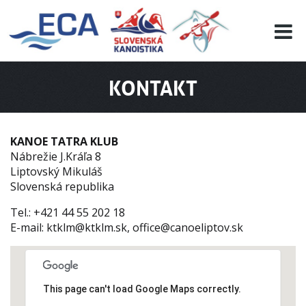
EURO 19
INFO
PROGRAMME
KONTAKT
VISITORS
RESULTS
PARTNERS
KANOE TATRA KLUB
ACCOMMODATION
Nábrežie J.Kráľa 8
Liptovský Mikuláš
CONTACT
Slovenská republika
Tel.: +421 44 55 202 18
E-mail:
ktklm@ktklm.sk
, office@canoeliptov.sk
This page can't load Google Maps correctly.