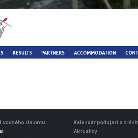
RS
RESULTS
PARTNERS
ACCOMMODATION
CONT
l vodného slalomu
Kalendár podujatí a trén
Aktuality
li