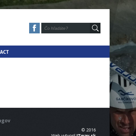
ACT
ingov
© 2016
Web vytvoril
ITway.sk