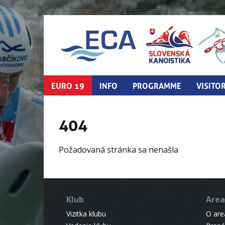
EURO 19
INFO
PROGRAMME
VISITO
404
Požadovaná stránka sa nenašla
Klub
Area
Vizitka klubu
O areá