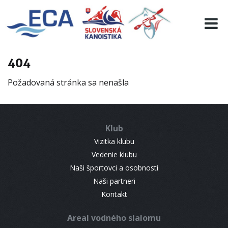
EURO 19
INFO
PROGRAMME
404
VISITORS
Požadovaná stránka sa nenašla
RESULTS
PARTNERS
ACCOMMODATION
Klub
CONTACT
Vizitka klubu
Vedenie klubu
Naši športovci a osobnosti
Naši partneri
Kontakt
Areal vodného slalomu