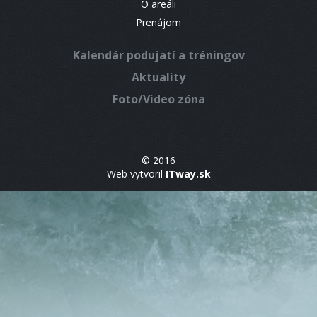
O areáli
Prenájom
Kalendár podujatí a tréningov
Aktuality
Foto/Video zóna
© 2016
Web vytvoril
ITway.sk