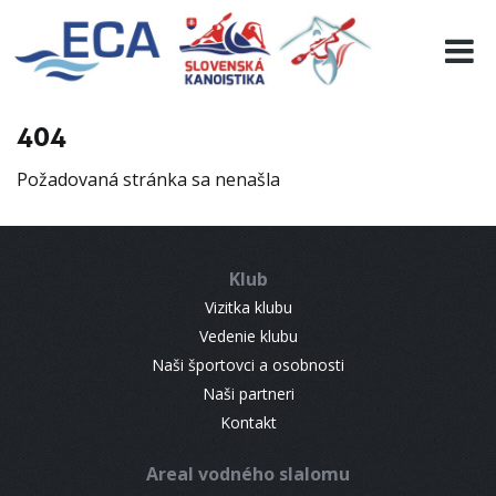
EURO 19
INFO
PROGRAMME
404
VISITORS
Požadovaná stránka sa nenašla
RESULTS
PARTNERS
ACCOMMODATION
Klub
CONTACT
Vizitka klubu
Vedenie klubu
Naši športovci a osobnosti
Naši partneri
Kontakt
Areal vodného slalomu