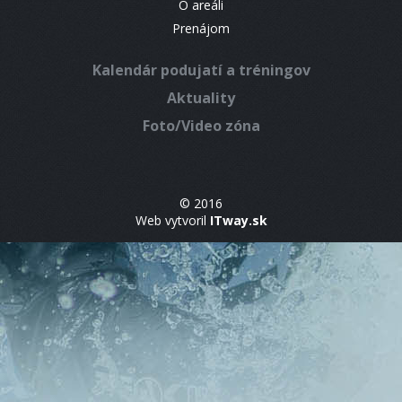
O areáli
Prenájom
Kalendár podujatí a tréningov
Aktuality
Foto/Video zóna
© 2016
Web vytvoril
ITway.sk