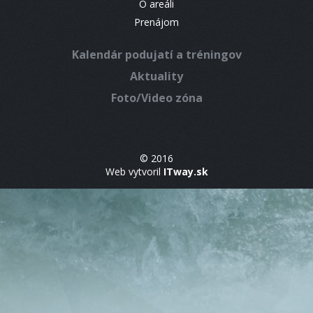
O areáli
Prenájom
Kalendár podujatí a tréningov
Aktuality
Foto/Video zóna
© 2016
Web vytvoril
ITway.sk