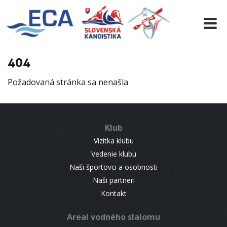
EURO 19
INFO
PROGRAMME
404
VISITORS
Požadovaná stránka sa nenašla
RESULTS
PARTNERS
ACCOMMODATION
Klub
CONTACT
Vizitka klubu
Vedenie klubu
Naši športovci a osobnosti
Naši partneri
Kontakt
Areal vodného slalomu