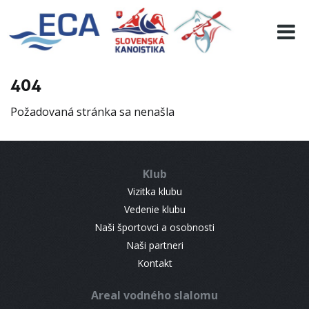
EURO 19
INFO
PROGRAMME
404
VISITORS
Požadovaná stránka sa nenašla
RESULTS
PARTNERS
ACCOMMODATION
Klub
CONTACT
Vizitka klubu
Vedenie klubu
Naši športovci a osobnosti
Naši partneri
Kontakt
Areal vodného slalomu