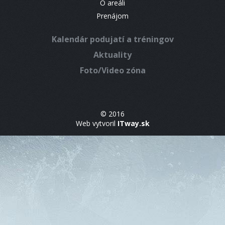
O areáli
Prenájom
Kalendár podujatí a tréningov
Aktuality
Foto/Video zóna
© 2016
Web vytvoril
ITway.sk