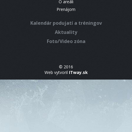
O areáli
Prenájom
Kalendár podujatí a tréningov
Aktuality
Foto/Video zóna
© 2016
Web vytvoril
ITway.sk