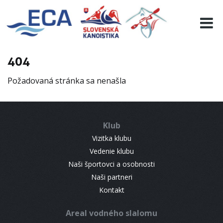
EURO 19
INFO
PROGRAMME
404
VISITORS
Požadovaná stránka sa nenašla
RESULTS
PARTNERS
ACCOMMODATION
Klub
CONTACT
Vizitka klubu
Vedenie klubu
Naši športovci a osobnosti
Naši partneri
Kontakt
Areal vodného slalomu