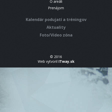
O areáli
Prenájom
Kalendár podujatí a tréningov
Aktuality
Foto/Video zóna
© 2016
Web vytvoril
ITway.sk