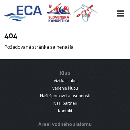
EURO 19
INFO
PROGRAMME
404
VISITORS
Požadovaná stránka sa nenašla
RESULTS
PARTNERS
ACCOMMODATION
Klub
CONTACT
Vizitka klubu
Vedenie klubu
Naši športovci a osobnosti
Naši partneri
Kontakt
Areal vodného slalomu