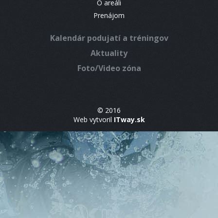
O areáli
Prenájom
Kalendár podujatí a tréningov
Aktuality
Foto/Video zóna
© 2016
Web vytvoril
ITway.sk