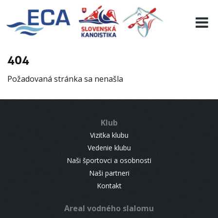
EURO 19
INFO
PROGRAMME
404
VISITORS
Požadovaná stránka sa nenašla
RESULTS
PARTNERS
ACCOMMODATION
Klub
CONTACT
Vizitka klubu
Vedenie klubu
Naši športovci a osobnosti
Naši partneri
Kontakt
Areal vodného slalomu