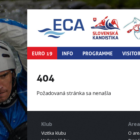
EURO 19
INFO
PROGRAMME
VISITO
404
Požadovaná stránka sa nenašla
Klub
Area
Vizitka klubu
O areá