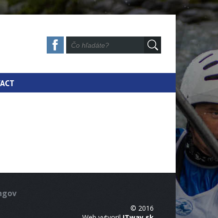
ACT
ingov
© 2016
Web vytvoril
ITway.sk