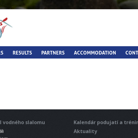
RS
RESULTS
PARTNERS
ACCOMMODATION
CONT
l vodného slalomu
Kalendár podujatí a trén
Aktuality
li