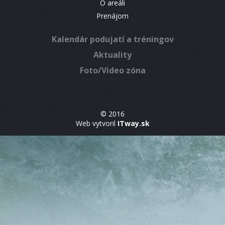
O areáli
Prenájom
Kalendár podujatí a tréningov
Aktuality
Foto/Video zóna
© 2016
Web vytvoril
ITway.sk