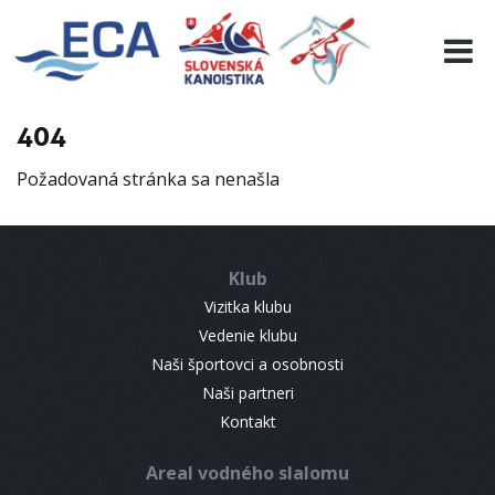
EURO 19
INFO
PROGRAMME
404
VISITORS
Požadovaná stránka sa nenašla
RESULTS
PARTNERS
ACCOMMODATION
Klub
CONTACT
Vizitka klubu
Vedenie klubu
Naši športovci a osobnosti
Naši partneri
Kontakt
Areal vodného slalomu