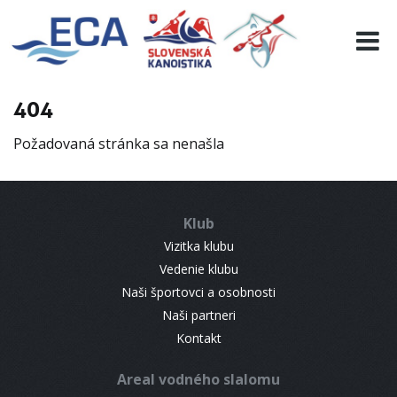
EURO 19
INFO
PROGRAMME
404
VISITORS
Požadovaná stránka sa nenašla
RESULTS
PARTNERS
ACCOMMODATION
Klub
CONTACT
Vizitka klubu
Vedenie klubu
Naši športovci a osobnosti
Naši partneri
Kontakt
Areal vodného slalomu