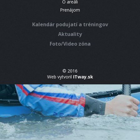
O areáli
Prenájom
Kalendár podujatí a tréningov
Aktuality
Foto/Video zóna
© 2016
Web vytvoril
ITway.sk