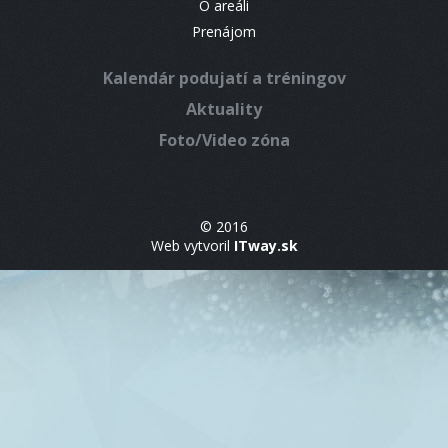
O areáli
Prenájom
Kalendár podujatí a tréningov
Aktuality
Foto/Video zóna
© 2016
Web vytvoril
ITway.sk