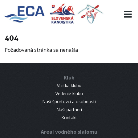
EURO 19
INFO
PROGRAMME
404
VISITORS
Požadovaná stránka sa nenašla
RESULTS
PARTNERS
ACCOMMODATION
Klub
CONTACT
Vizitka klubu
Vedenie klubu
Naši športovci a osobnosti
Naši partneri
Kontakt
Areal vodného slalomu