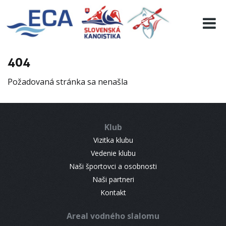
EURO 19
INFO
PROGRAMME
404
VISITORS
Požadovaná stránka sa nenašla
RESULTS
PARTNERS
ACCOMMODATION
Klub
CONTACT
Vizitka klubu
Vedenie klubu
Naši športovci a osobnosti
Naši partneri
Kontakt
Areal vodného slalomu