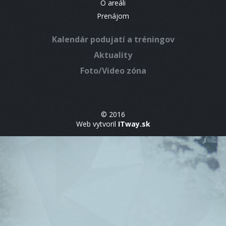
O areáli
Prenájom
Kalendár podujatí a tréningov
Aktuality
Foto/Video zóna
© 2016
Web vytvoril
ITway.sk