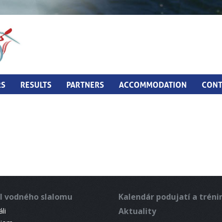
RS
RESULTS
PARTNERS
ACCOMMODATION
CONT
l vodného slalomu
Kalendár podujatí a trén
Aktuality
li