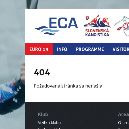
EURO 19
INFO
PROGRAMME
VISITO
404
Požadovaná stránka sa nenašla
Klub
Area
Vizitka klubu
O areá