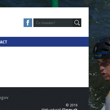
ACT
ingov
© 2016
Web vytvoril
ITway.sk