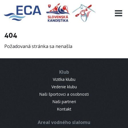
EURO 19
INFO
PROGRAMME
404
VISITORS
Požadovaná stránka sa nenašla
RESULTS
PARTNERS
ACCOMMODATION
Klub
CONTACT
Vizitka klubu
Vedenie klubu
Naši športovci a osobnosti
Naši partneri
Kontakt
Areal vodného slalomu