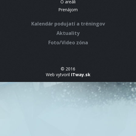
O areáli
Prenájom
Kalendár podujatí a tréningov
Aktuality
Foto/Video zóna
© 2016
Web vytvoril
ITway.sk