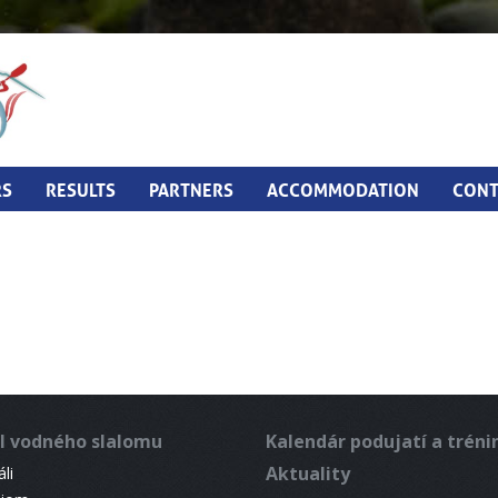
RS
RESULTS
PARTNERS
ACCOMMODATION
CONT
l vodného slalomu
Kalendár podujatí a trén
Aktuality
li