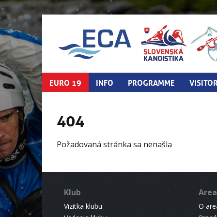
EURO 19
INFO
PROGRAMME
VISITO
404
Požadovaná stránka sa nenašla
Klub
Area
Vizitka klubu
O areá