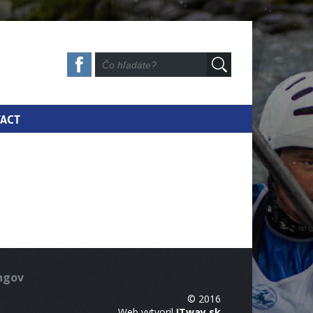
ACT
ingov
© 2016
Web vytvoril
ITway.sk