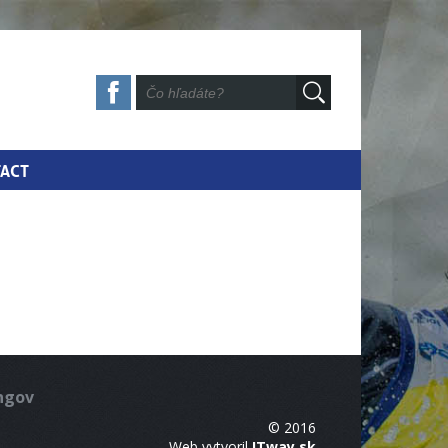
ACT
ingov
© 2016
Web vytvoril
ITway.sk