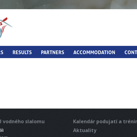
RS
RESULTS
PARTNERS
ACCOMMODATION
CONT
l vodného slalomu
Kalendár podujatí a trén
Aktuality
li