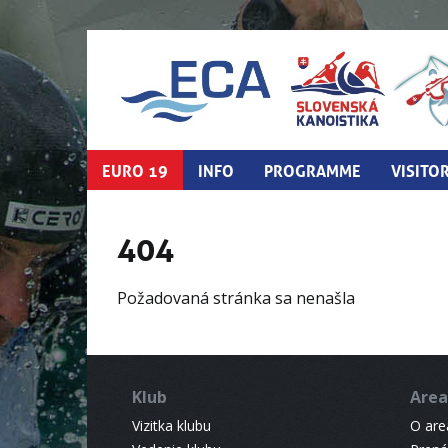
EURO 19
INFO
PROGRAMME
VISITO
404
Požadovaná stránka sa nenašla
Klub
Area
Vizitka klubu
O areá