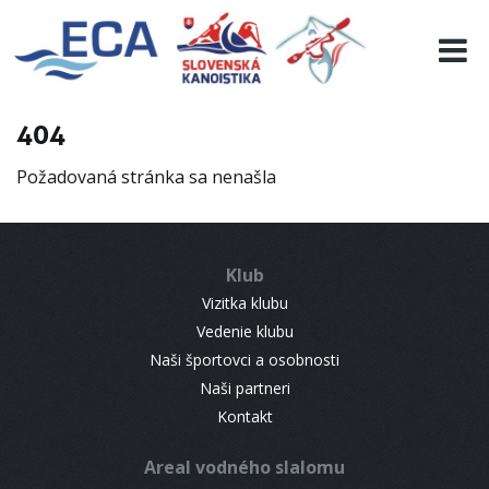
EURO 19
INFO
PROGRAMME
404
VISITORS
Požadovaná stránka sa nenašla
RESULTS
PARTNERS
ACCOMMODATION
Klub
CONTACT
Vizitka klubu
Vedenie klubu
Naši športovci a osobnosti
Naši partneri
Kontakt
Areal vodného slalomu