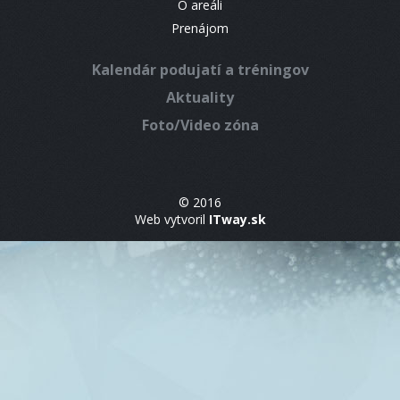
O areáli
Prenájom
Kalendár podujatí a tréningov
Aktuality
Foto/Video zóna
© 2016
Web vytvoril
ITway.sk