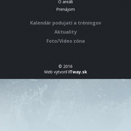
O areáli
Prenájom
Kalendár podujatí a tréningov
Aktuality
Foto/Video zóna
© 2016
Web vytvoril
ITway.sk