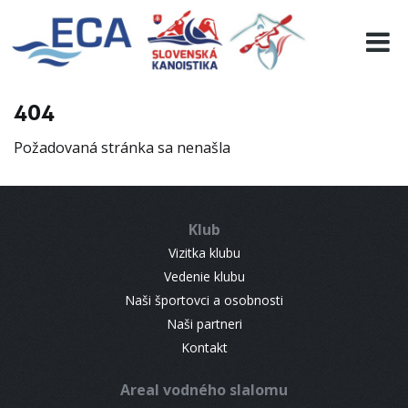
EURO 19
INFO
PROGRAMME
404
VISITORS
Požadovaná stránka sa nenašla
RESULTS
PARTNERS
ACCOMMODATION
Klub
CONTACT
Vizitka klubu
Vedenie klubu
Naši športovci a osobnosti
Naši partneri
Kontakt
Areal vodného slalomu