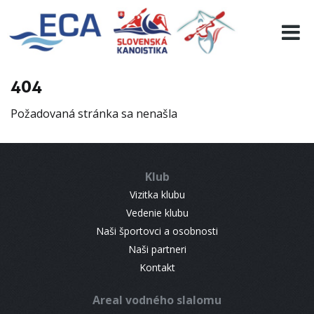
EURO 19
INFO
PROGRAMME
404
VISITORS
Požadovaná stránka sa nenašla
RESULTS
PARTNERS
ACCOMMODATION
Klub
CONTACT
Vizitka klubu
Vedenie klubu
Naši športovci a osobnosti
Naši partneri
Kontakt
Areal vodného slalomu