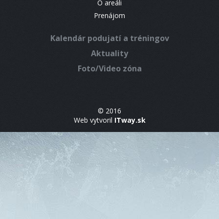
O areáli
Prenájom
Kalendár podujatí a tréningov
Aktuality
Foto/Video zóna
© 2016
Web vytvoril
ITway.sk