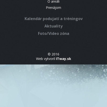
O areáli
Prenájom
Kalendár podujatí a tréningov
Aktuality
Foto/Video zóna
© 2016
Web vytvoril
ITway.sk