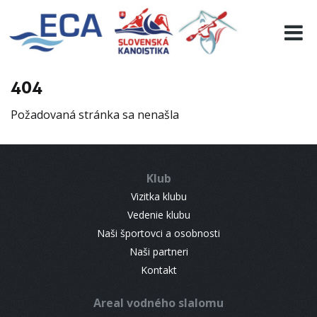
EURO 19
INFO
PROGRAMME
404
VISITORS
Požadovaná stránka sa nenašla
RESULTS
PARTNERS
ACCOMMODATION
Klub
CONTACT
Vizitka klubu
Vedenie klubu
Naši športovci a osobnosti
Naši partneri
Kontakt
Areal vodného slalomu