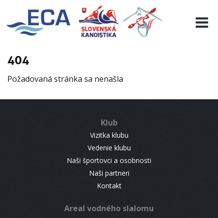
EURO 19
INFO
PROGRAMME
404
VISITORS
Požadovaná stránka sa nenašla
RESULTS
PARTNERS
ACCOMMODATION
Klub
CONTACT
Vizitka klubu
Vedenie klubu
Naši športovci a osobnosti
Naši partneri
Kontakt
Areal vodného slalomu