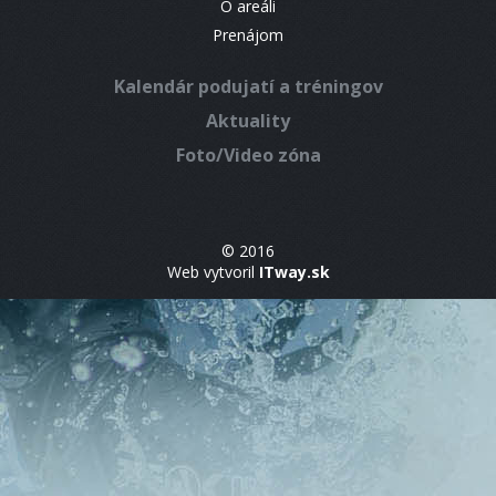
O areáli
Prenájom
Kalendár podujatí a tréningov
Aktuality
Foto/Video zóna
© 2016
Web vytvoril
ITway.sk