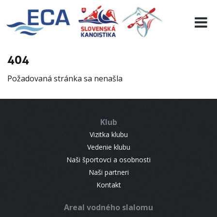
EURO 19
INFO
PROGRAMME
404
VISITORS
Požadovaná stránka sa nenašla
RESULTS
PARTNERS
ACCOMMODATION
Klub
CONTACT
Vizitka klubu
Vedenie klubu
Naši športovci a osobnosti
Naši partneri
Kontakt
Areal vodného slalomu