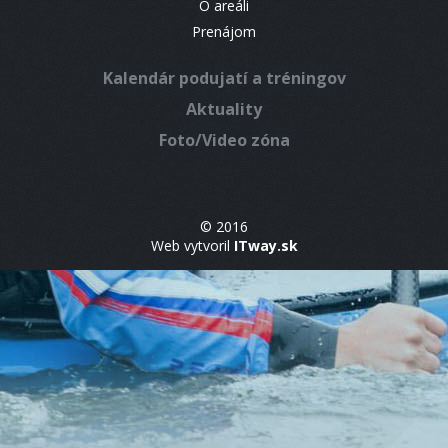
O areáli
Prenájom
Kalendár podujatí a tréningov
Aktuality
Foto/Video zóna
© 2016
Web vytvoril
ITway.sk