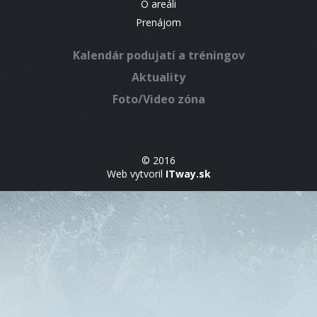
O areáli
Prenájom
Kalendár podujatí a tréningov
Aktuality
Foto/Video zóna
© 2016
Web vytvoril
ITway.sk