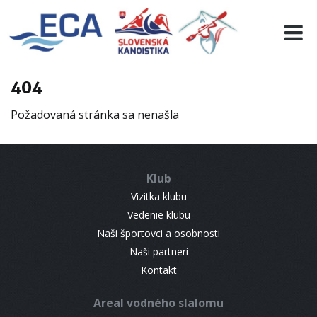
EURO 19
INFO
PROGRAMME
404
VISITORS
Požadovaná stránka sa nenašla
RESULTS
PARTNERS
ACCOMMODATION
Klub
CONTACT
Vizitka klubu
Vedenie klubu
Naši športovci a osobnosti
Naši partneri
Kontakt
Areal vodného slalomu