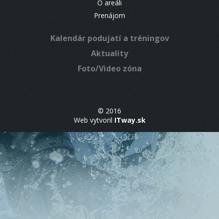
O areáli
Prenájom
Kalendár podujatí a tréningov
Aktuality
Foto/Video zóna
© 2016
Web vytvoril
ITway.sk