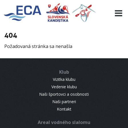
EURO 19
INFO
PROGRAMME
404
VISITORS
Požadovaná stránka sa nenašla
RESULTS
PARTNERS
ACCOMMODATION
Klub
CONTACT
Vizitka klubu
Vedenie klubu
Naši športovci a osobnosti
Naši partneri
Kontakt
Areal vodného slalomu