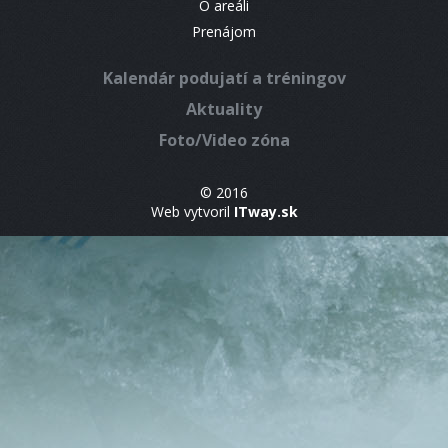
O areáli
Prenájom
Kalendár podujatí a tréningov
Aktuality
Foto/Video zóna
© 2016
Web vytvoril
ITway.sk