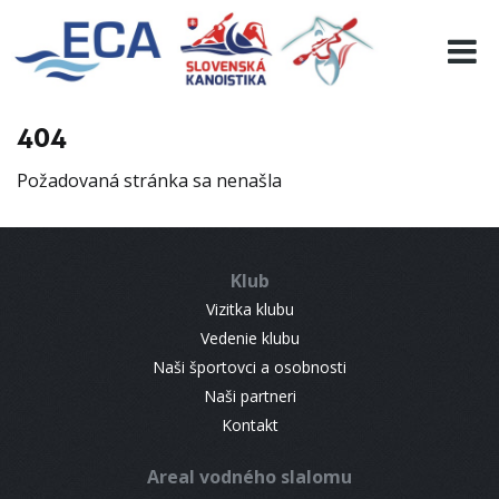
EURO 19
INFO
PROGRAMME
404
VISITORS
Požadovaná stránka sa nenašla
RESULTS
PARTNERS
ACCOMMODATION
Klub
CONTACT
Vizitka klubu
Vedenie klubu
Naši športovci a osobnosti
Naši partneri
Kontakt
Areal vodného slalomu