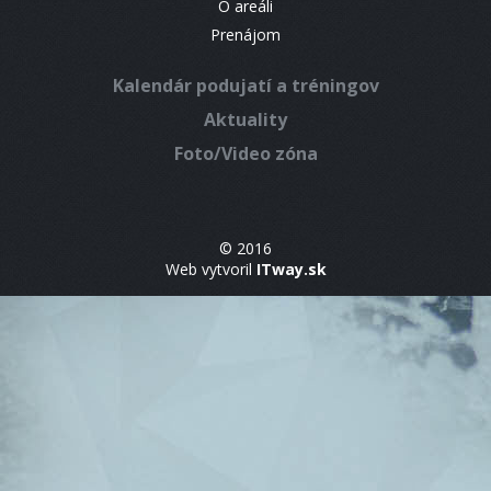
O areáli
Prenájom
Kalendár podujatí a tréningov
Aktuality
Foto/Video zóna
© 2016
Web vytvoril
ITway.sk