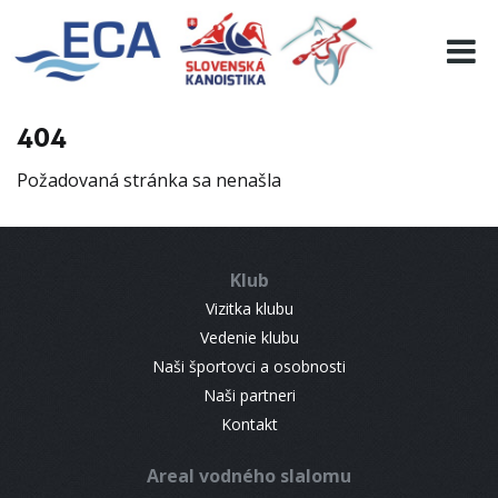
EURO 19
INFO
PROGRAMME
404
VISITORS
Požadovaná stránka sa nenašla
RESULTS
PARTNERS
ACCOMMODATION
Klub
CONTACT
Vizitka klubu
Vedenie klubu
Naši športovci a osobnosti
Naši partneri
Kontakt
Areal vodného slalomu