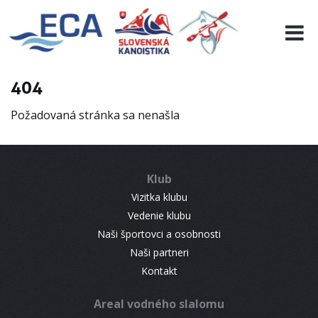
EURO 19
INFO
PROGRAMME
404
VISITORS
Požadovaná stránka sa nenašla
RESULTS
PARTNERS
ACCOMMODATION
Klub
CONTACT
Vizitka klubu
Vedenie klubu
Naši športovci a osobnosti
Naši partneri
Kontakt
Areal vodného slalomu