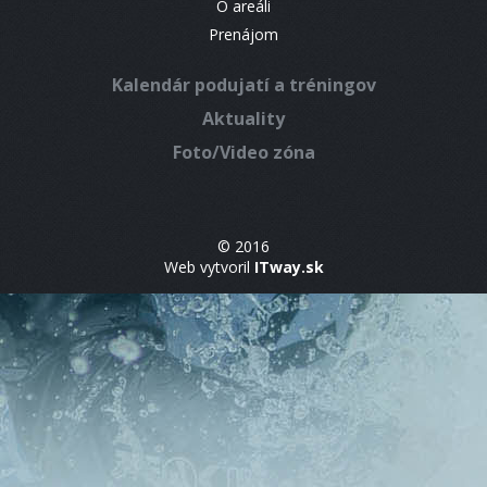
O areáli
Prenájom
Kalendár podujatí a tréningov
Aktuality
Foto/Video zóna
© 2016
Web vytvoril
ITway.sk