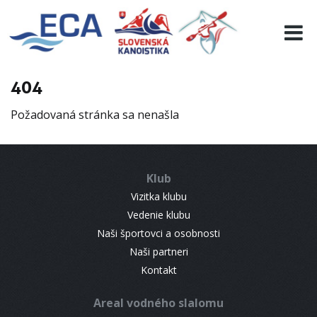
EURO 19
INFO
PROGRAMME
404
VISITORS
Požadovaná stránka sa nenašla
RESULTS
PARTNERS
ACCOMMODATION
Klub
CONTACT
Vizitka klubu
Vedenie klubu
Naši športovci a osobnosti
Naši partneri
Kontakt
Areal vodného slalomu