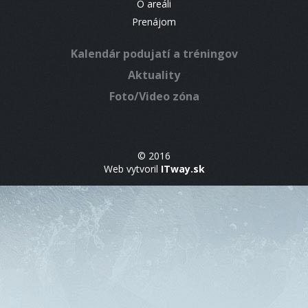
O areáli
Prenájom
Kalendár podujatí a tréningov
Aktuality
Foto/Video zóna
© 2016
Web vytvoril
ITway.sk