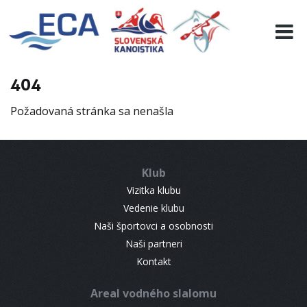
EURO 19
INFO
PROGRAMME
404
VISITORS
Požadovaná stránka sa nenašla
RESULTS
PARTNERS
ACCOMMODATION
Klub
CONTACT
Vizitka klubu
Vedenie klubu
Naši športovci a osobnosti
Naši partneri
Kontakt
Areal vodného slalomu