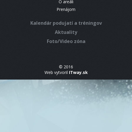
O areáli
Prenájom
Kalendár podujatí a tréningov
Aktuality
Foto/Video zóna
© 2016
Web vytvoril
ITway.sk