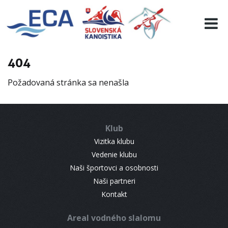
EURO 19
INFO
PROGRAMME
404
VISITORS
Požadovaná stránka sa nenašla
RESULTS
PARTNERS
ACCOMMODATION
Klub
CONTACT
Vizitka klubu
Vedenie klubu
Naši športovci a osobnosti
Naši partneri
Kontakt
Areal vodného slalomu