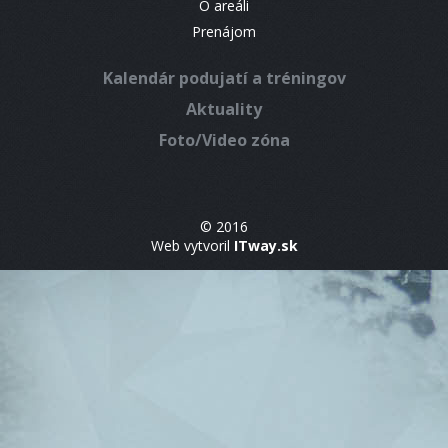
O areáli
Prenájom
Kalendár podujatí a tréningov
Aktuality
Foto/Video zóna
© 2016
Web vytvoril
ITway.sk