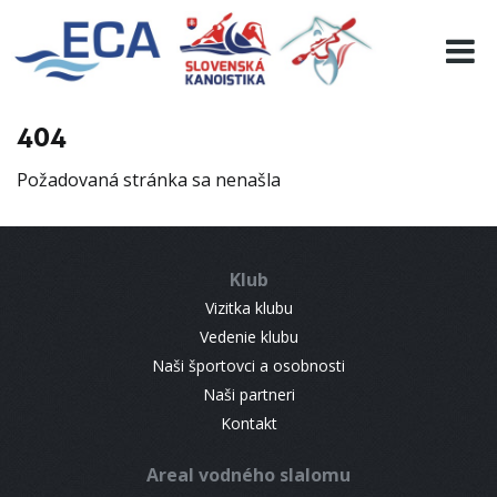
EURO 19
INFO
PROGRAMME
404
VISITORS
Požadovaná stránka sa nenašla
RESULTS
PARTNERS
ACCOMMODATION
Klub
CONTACT
Vizitka klubu
Vedenie klubu
Naši športovci a osobnosti
Naši partneri
Kontakt
Areal vodného slalomu