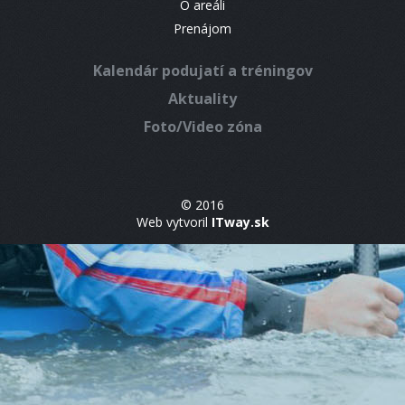
O areáli
Prenájom
Kalendár podujatí a tréningov
Aktuality
Foto/Video zóna
© 2016
Web vytvoril
ITway.sk