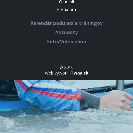
O areáli
Prenájom
Kalendár podujatí a tréningov
Aktuality
Foto/Video zóna
© 2016
Web vytvoril
ITway.sk