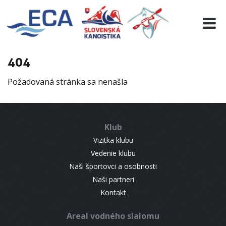
EURO 19
INFO
PROGRAMME
404
VISITORS
Požadovaná stránka sa nenašla
RESULTS
PARTNERS
ACCOMMODATION
Klub
CONTACT
Vizitka klubu
Vedenie klubu
Naši športovci a osobnosti
Naši partneri
Kontakt
Areal vodného slalomu