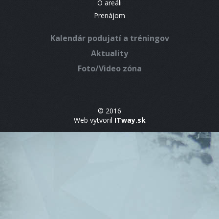
O areáli
Prenájom
Kalendár podujatí a tréningov
Aktuality
Foto/Video zóna
© 2016
Web vytvoril
ITway.sk