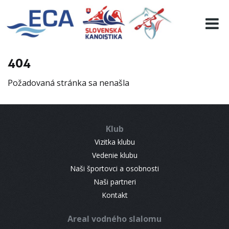
EURO 19
INFO
PROGRAMME
404
VISITORS
Požadovaná stránka sa nenašla
RESULTS
PARTNERS
ACCOMMODATION
Klub
CONTACT
Vizitka klubu
Vedenie klubu
Naši športovci a osobnosti
Naši partneri
Kontakt
Areal vodného slalomu