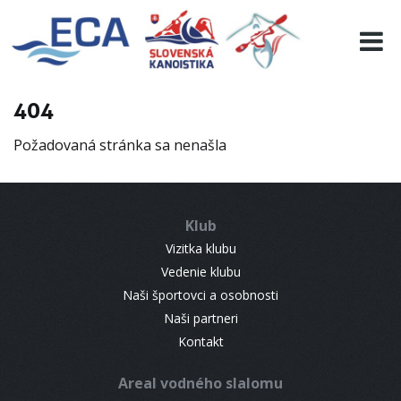
EURO 19
INFO
PROGRAMME
404
VISITORS
Požadovaná stránka sa nenašla
RESULTS
PARTNERS
ACCOMMODATION
Klub
CONTACT
Vizitka klubu
Vedenie klubu
Naši športovci a osobnosti
Naši partneri
Kontakt
Areal vodného slalomu