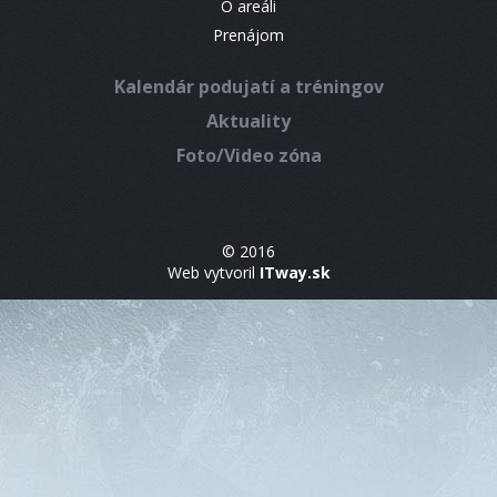
O areáli
Prenájom
Kalendár podujatí a tréningov
Aktuality
Foto/Video zóna
© 2016
Web vytvoril
ITway.sk