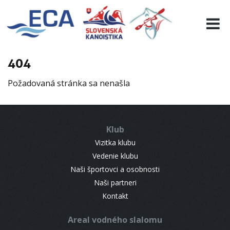
EURO 19
INFO
PROGRAMME
404
VISITORS
Požadovaná stránka sa nenašla
RESULTS
PARTNERS
ACCOMMODATION
Klub
CONTACT
Vizitka klubu
Vedenie klubu
Naši športovci a osobnosti
Naši partneri
Kontakt
Areal vodného slalomu