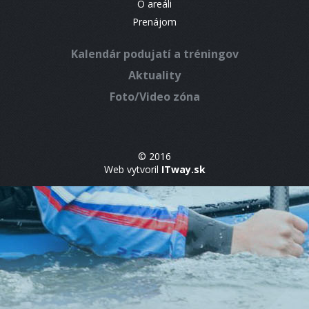
O areáli
Prenájom
Kalendár podujatí a tréningov
Aktuality
Foto/Video zóna
© 2016
Web vytvoril
ITway.sk