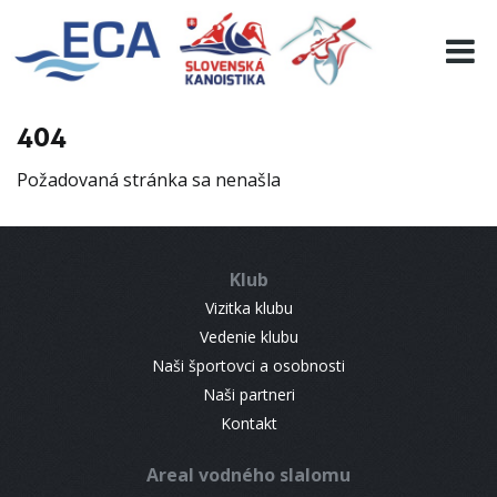
EURO 19
INFO
PROGRAMME
404
VISITORS
Požadovaná stránka sa nenašla
RESULTS
PARTNERS
ACCOMMODATION
Klub
CONTACT
Vizitka klubu
Vedenie klubu
Naši športovci a osobnosti
Naši partneri
Kontakt
Areal vodného slalomu