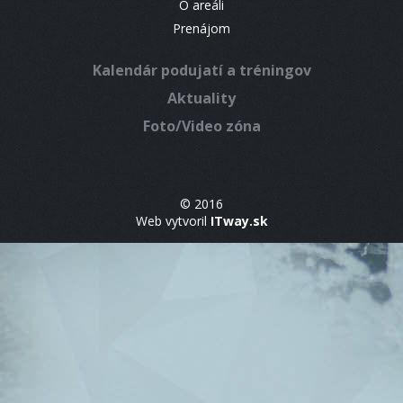
O areáli
Prenájom
Kalendár podujatí a tréningov
Aktuality
Foto/Video zóna
© 2016
Web vytvoril
ITway.sk