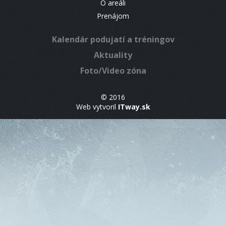
O areáli
Prenájom
Kalendár podujatí a tréningov
Aktuality
Foto/Video zóna
© 2016
Web vytvoril
ITway.sk