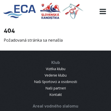
EURO 19
INFO
PROGRAMME
404
VISITORS
Požadovaná stránka sa nenašla
RESULTS
PARTNERS
ACCOMMODATION
Klub
CONTACT
Vizitka klubu
Vedenie klubu
Naši športovci a osobnosti
Naši partneri
Kontakt
Areal vodného slalomu