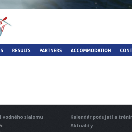
RS
RESULTS
PARTNERS
ACCOMMODATION
CONT
l vodného slalomu
Kalendár podujatí a trén
Aktuality
li