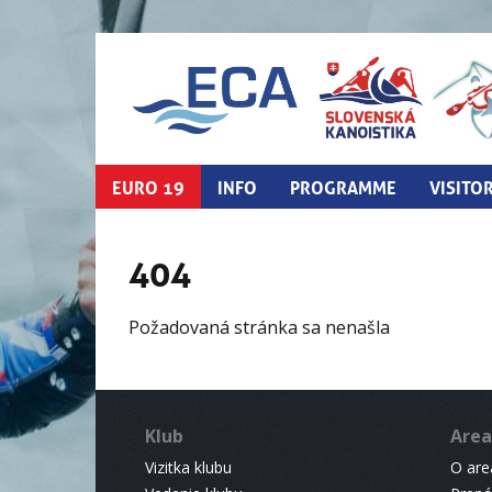
EURO 19
INFO
PROGRAMME
VISITO
404
Požadovaná stránka sa nenašla
Klub
Area
Vizitka klubu
O areá