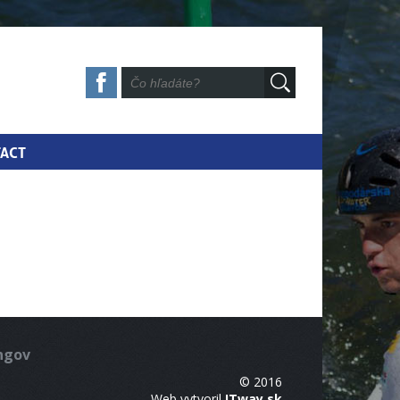
ACT
ingov
© 2016
Web vytvoril
ITway.sk