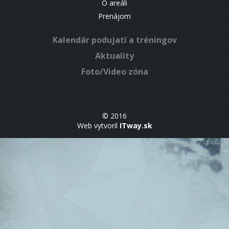
O areáli
Prenájom
Kalendár podujatí a tréningov
Aktuality
Foto/Video zóna
© 2016
Web vytvoril
ITway.sk