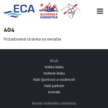
EURO 19
INFO
PROGRAMME
404
VISITORS
Požadovaná stránka sa nenašla
RESULTS
PARTNERS
ACCOMMODATION
Klub
CONTACT
Vizitka klubu
Vedenie klubu
Naši športovci a osobnosti
Naši partneri
Kontakt
Areal vodného slalomu