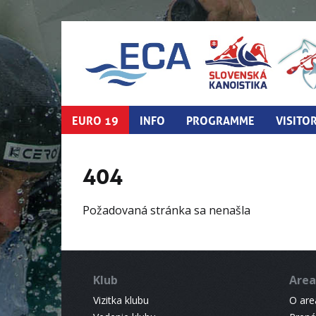
EURO 19
INFO
PROGRAMME
VISITO
404
Požadovaná stránka sa nenašla
Klub
Area
Vizitka klubu
O areá