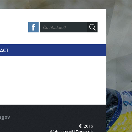
ACT
ingov
© 2016
Web vytvoril
ITway.sk