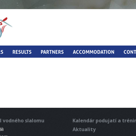
RS
RESULTS
PARTNERS
ACCOMMODATION
CONT
l vodného slalomu
Kalendár podujatí a trén
Aktuality
li