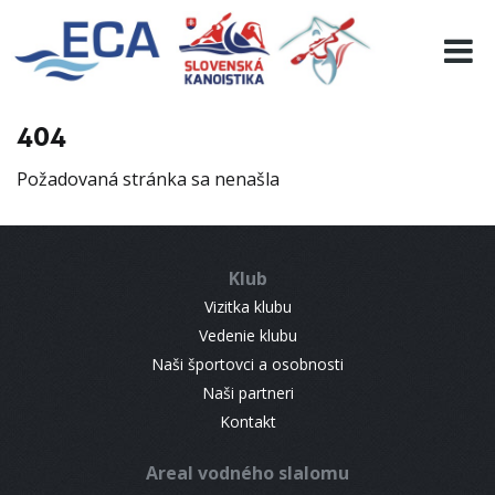
EURO 19
INFO
PROGRAMME
404
VISITORS
Požadovaná stránka sa nenašla
RESULTS
PARTNERS
ACCOMMODATION
Klub
CONTACT
Vizitka klubu
Vedenie klubu
Naši športovci a osobnosti
Naši partneri
Kontakt
Areal vodného slalomu