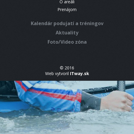
O areáli
Prenájom
Kalendár podujatí a tréningov
Aktuality
Foto/Video zóna
© 2016
Web vytvoril
ITway.sk