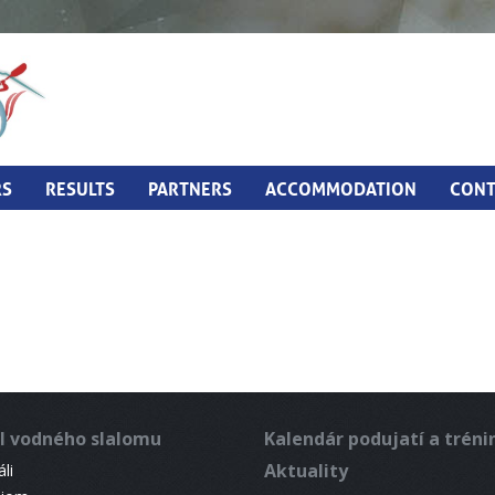
RS
RESULTS
PARTNERS
ACCOMMODATION
CONT
l vodného slalomu
Kalendár podujatí a trén
Aktuality
li