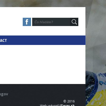
ACT
ingov
© 2016
Web vytvoril
ITway.sk