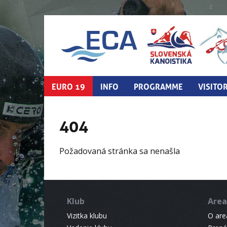
EURO 19
INFO
PROGRAMME
VISITO
404
Požadovaná stránka sa nenašla
Klub
Area
Vizitka klubu
O areá