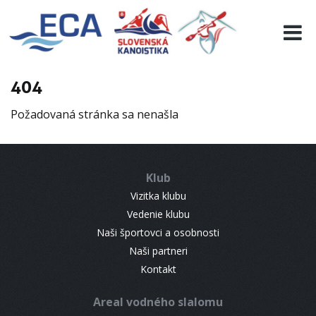
EURO 19
INFO
PROGRAMME
404
VISITORS
Požadovaná stránka sa nenašla
RESULTS
PARTNERS
ACCOMMODATION
Klub
CONTACT
Vizitka klubu
Vedenie klubu
Naši športovci a osobnosti
Naši partneri
Kontakt
Areal vodného slalomu