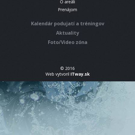
O areáli
Prenájom
Kalendár podujatí a tréningov
Aktuality
Foto/Video zóna
© 2016
Web vytvoril
ITway.sk