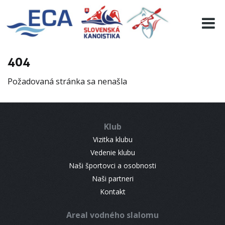
EURO 19
INFO
PROGRAMME
404
VISITORS
Požadovaná stránka sa nenašla
RESULTS
PARTNERS
ACCOMMODATION
Klub
CONTACT
Vizitka klubu
Vedenie klubu
Naši športovci a osobnosti
Naši partneri
Kontakt
Areal vodného slalomu