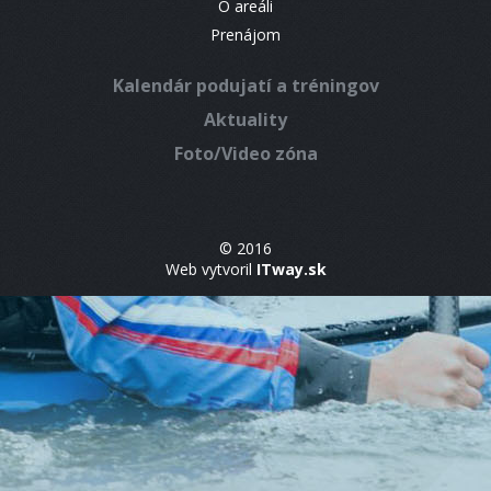
O areáli
Prenájom
Kalendár podujatí a tréningov
Aktuality
Foto/Video zóna
© 2016
Web vytvoril
ITway.sk