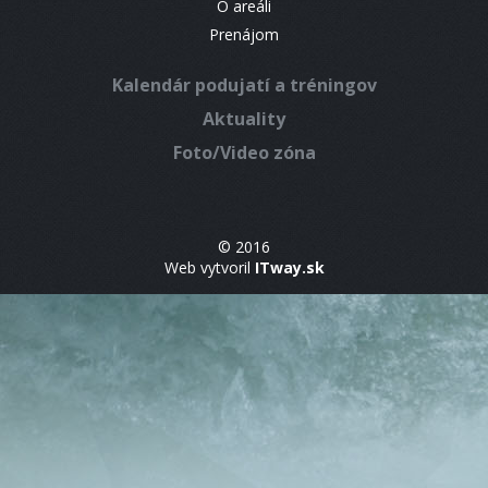
O areáli
Prenájom
Kalendár podujatí a tréningov
Aktuality
Foto/Video zóna
© 2016
Web vytvoril
ITway.sk