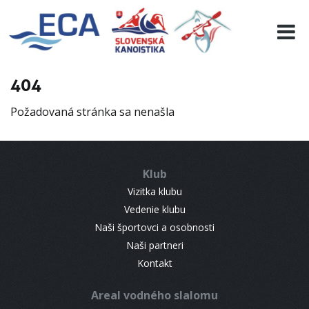
EURO 19
INFO
PROGRAMME
404
VISITORS
Požadovaná stránka sa nenašla
RESULTS
PARTNERS
ACCOMMODATION
Klub
CONTACT
Vizitka klubu
Vedenie klubu
Naši športovci a osobnosti
Naši partneri
Kontakt
Areal vodného slalomu