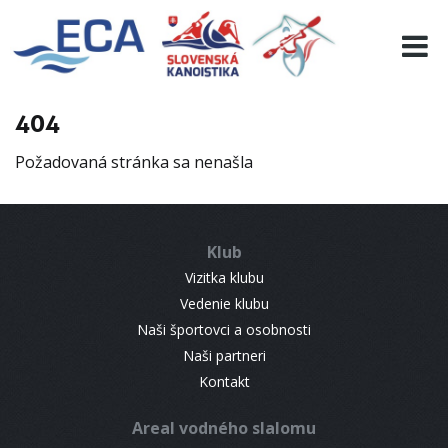
EURO 19
INFO
PROGRAMME
404
VISITORS
Požadovaná stránka sa nenašla
RESULTS
PARTNERS
ACCOMMODATION
Klub
CONTACT
Vizitka klubu
Vedenie klubu
Naši športovci a osobnosti
Naši partneri
Kontakt
Areal vodného slalomu