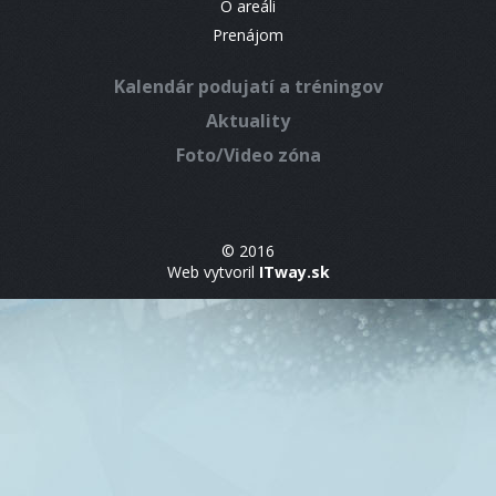
O areáli
Prenájom
Kalendár podujatí a tréningov
Aktuality
Foto/Video zóna
© 2016
Web vytvoril
ITway.sk