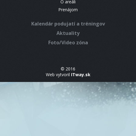
O areáli
Prenájom
Kalendár podujatí a tréningov
Aktuality
Foto/Video zóna
© 2016
Web vytvoril
ITway.sk