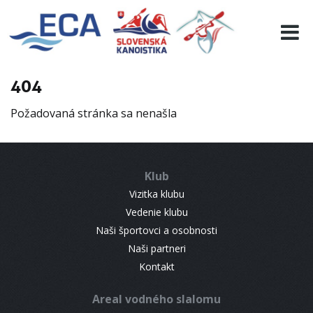
EURO 19
INFO
PROGRAMME
404
VISITORS
Požadovaná stránka sa nenašla
RESULTS
PARTNERS
ACCOMMODATION
Klub
CONTACT
Vizitka klubu
Vedenie klubu
Naši športovci a osobnosti
Naši partneri
Kontakt
Areal vodného slalomu